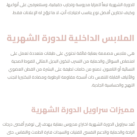
دورة الشهرية تبعاً للمزايا مدروسة وتجارب حقيقية، وستتعرفين على أنواعها،
يف تختارين أفضل نوع يناسب احتياجك أنتِ، لا ما تروّج له الإعلانات فقط.
لملابس الداخلية للدورة الشهرية
 ملابس مصممة بعناية فائقة تحتوي على طبقات متعددة تعمل على
تصاص السوائل والحماية من التسرب لتكون البديل المثالي للفوط الصحية
نسائية أو التامبون، تصنع من خامات لطيفة على البشرة من القطن العضوي
لألياف القابلة للتنفس ذات أنسجة مقاومة للرطوبة ومضادة للبكتيريا لتجنب
تهيج والحساسية الجلدية.
ميزات سراويل الدورة الشهرية
عد سراويل الدورة الشهرية اختراع مدروس بعناية يهدف إلى توفير أقصى درجات
راحة والحماية والدعم النفسي للفتيات والسيدات فترة الطمث والنفاس، حتى