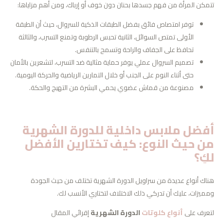
مكن المرأة من فهم جسدها بحنان دون خوف أو إرباك، ومن أهم مزاياها:
توفر امتصاص فائق بفضل الطبقات الذكية للسروال، حيث أن الطبقة
الأولى تمتص السوائل، الثانية تحبس الرطوبة وتمنع التسرب، والثالثة
تحافظ على الجفاف والراحة وتسمح بالتنفس.
تصميم السروال عملي يوفر حماية مثالية ضد التسرب، لتشعرين بالأمان
حتى أثناء النوم على الجنب أو خلال التمارين الرياضية والحركة اليومية.
مصنوعة من قماش عضوي يحمي البشرة من التهيج والحكة.
فضل
ملابس داخلية للدورة الشهرية
ن حيث النوع: كيف تختارين الأفضل
كِ؟
اك أنواع عديدة من سراويل الدورة الشهرية تختلف من حيث الجودة
ميزات، عليك أن تدركي ذلك الاختلاف لتختاري الأنسب لك.
عرف على
أنواع كلوتات
الدورة الشهرية
إقرائي المقال