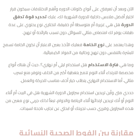
آن وبعد أن تعرفتي على أنواع كلوتات الدوره وأهم الاختلافات سيكون قرار
تيار أفضل ملابس داخلية للدورة الشهرية لك، عليك
تحديد قوة تدفق
دورة
هل هي غزيرة أم متوسطة أم خفيفة، لتختاري نوع يحتوي على عدة
قات يوفر لك امتصاص مثالي للسوائل دون تسبب بالرائحة أو تهيج،
ذا يعتمد على
نوع الخامة
فعليك الأخذ بعين الاعتبار أن تكون الخامة تسمح
بشرة بالتنفس دون تهيج وخالية من المواد الكيميائية.
ا هي
فترة الاستخدام
هل استخدام ليلي أم نهاري؟، حيث أن هناك أنواع
صصة للارتداء أثناء النوم تتميز بتغطية أكبر من الخلف وتوفر منع تسرب
الي، أما الاستخدام النهاري يتطلب خيار أخف مناسب للحركة والعمل.
دي متى وأين تريدين استخدام سراويل الدورة الشهرية هل في البيت أم أثناء
نوم أو أنك تريدين ارتدائها أثناء الرياضة والدوام، تبعاُ لذلك جربي نوع معين من
ه السراويل وقرري حسب تجربتك أو ابحثي عن تجارب ناجحة لسيدات.
قارنة بين الفوط الصحية النسائية