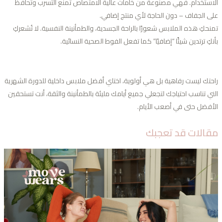
استخدام. فهي مصنوعة من خامات عالية الامتصاص تمنع التسرب وتُحافظ
ى الجفاف – دون الحاجة لأي منتج إضافي.
نحكِ هذه الملابس شعورًا بالراحة الجسدية، والطمأنينة النفسية. لا تُشعركِ
نكِ ترتدين شيئًا “إضافيًا” كما تفعل الفوط الصحية النسائية.
حتك ليست رفاهية بل هي أولوية، اختاي أفضل ملابس داخلية للدورة الشهرية
ني تناسب احتياجك لتجعلي جميع أيامك مليئة بالطمأنينة والثقة، أنت تستحقين
أفضل حتى في أصعب الأيام.
قالات قد تعجبك