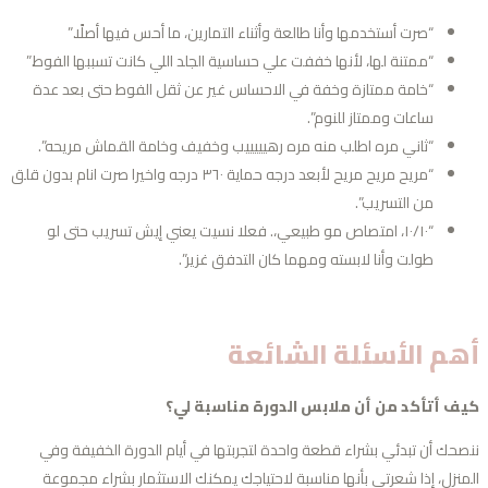
“صرت أستخدمها وأنا طالعة وأثناء التمارين، ما أحس فيها أصلًا.”
“ممتنة لها، لأنها خففت علي حساسية الجلد اللي كانت تسببها الفوط.”
“خامة ممتازة وخفة في الاحساس غير عن ثقل الفوط حتى بعد عدة
ساعات وممتاز للنوم”.
“ثاني مره اطلب منه مره رهيييييب وخفيف وخامة القماش مريحه”.
“مريح مريح مريح لأبعد درجه حماية ٣٦٠ درجه واخيرا صرت انام بدون قلق
من التسريب”.
“١٠/١٠، امتصاص مو طبيعي،. فعلا نسيت يعني إيش تسريب حتى لو
طولت وأنا لابسته ومهما كان التدفق غزير”.
هم الأسئلة الشائعة
ف أتأكد من أن ملابس الدورة مناسبة لي؟
صحك أن تبدئي بشراء قطعة واحدة لتجربتها في أيام الدورة الخفيفة وفي
منزل، إذا شعرتي بأنها مناسبة لاحتياجك يمكنك الاستثمار بشراء مجموعة