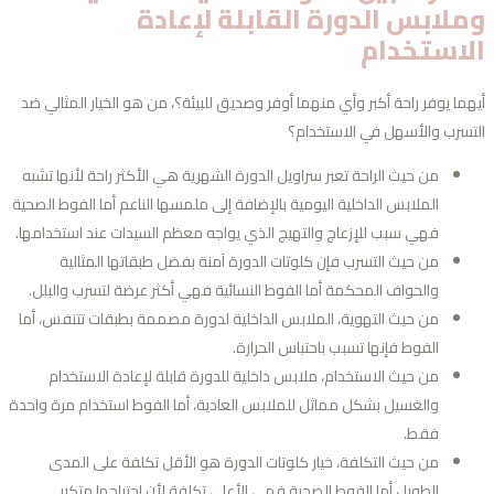
ملابس الدورة القابلة لإعادة
لاستخدام
هما يوفر راحة أكبر وأي منهما أوفر وصديق للبيئة؟، من هو الخيار المثالي ضد
تسرب والأسهل في الاستخدام؟
من حيث الراحة تعبر سراويل الدورة الشهرية هي الأكثر راحة لأنها تشبه
الملابس الداخلية اليومية بالإضافة إلى ملمسها الناعم أما الفوط الصحية
فهي سبب للإزعاج والتهيج الذي يواجه معظم السيدات عند استخدامها.
من حيث التسرب فإن كلوتات الدورة آمنة بفضل طبقاتها المثالية
والحواف المحكمة أما الفوط النسائية فهي أكثر عرضة لتسرب والبلل.
من حيث التهوية، الملابس الداخلية لدورة مصممة بطبقات تتنفس، أما
الفوط فإنها تسبب باحتباس الحرارة.
من حيث الاستخدام، ملابس داخلية للدورة قابلة لإعادة الاستخدام
والغسيل بشكل مماثل للملابس العادية، أما الفوط استخدام مرة واحدة
فقط.
من حيث التكلفة، خيار كلوتات الدورة هو الأقل تكلفة على المدى
الطويل أما الفوط الصحية فهي الأعلى تكلفة لأن احتياجها متكرر