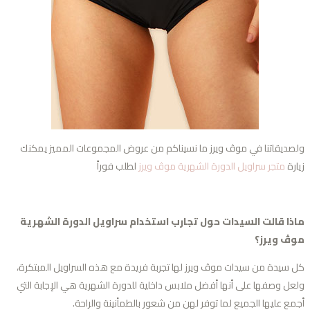
صديقاتنا في موڤ ويرز ما نسيناكم من عروض المجموعات المميز يمكنك
ارة
متجر سراويل الدورة الشهرية موڤ ويرز
لطلب فوراً
ذا قالت السيدات حول تجارب استخدام سراويل الدورة الشهرية
ڤ ويرز؟
 سيدة من سيدات موڤ ويرز لها تجربة فريدة مع هذه السراويل المبتكرة،
عل وصفها على أنها أفضل ملابس داخلية للدورة الشهرية هي الإجابة التي
مع عليها الجميع لما توفر لهن من شعور بالطمأنينة والراحة.