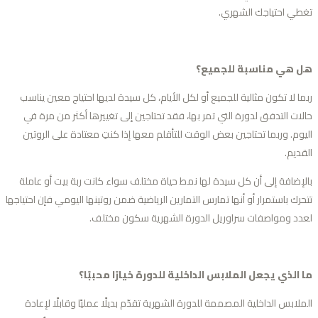
طي احتياجك الشهري.
 هي مناسبة للجميع؟
ما لا تكون مثالية للجميع أو لكل الأيام، كل سيدة لديها احتياج معين يناسب
لات التدفق لدورة التي تمر بها، فقد تحتاجين إلى تغييرها أكثر من مرة في
يوم. وربما تحتاجين بعض الوقت للتأقلم معها إذا كنتِ معتادة على الروتين
قديم.
لإضافة إلى أن كل سيدة لها نمط حياة مختلف سواء كانت ربة بيت أو عاملة
حرك باستمرار أو أنها تمارس التمارين الرياضية ضمن روتينها اليومي فإن احتياجها
دد ومواصفات سراوريل الدورة الشهرية سكون مختلف.
 الذي يجعل الملابس الداخلية للدورة خيارًا محببًا؟
ملابس الداخلية المصممة للدورة الشهرية تقدّم بديلًا عمليًا وقابلًا لإعادة