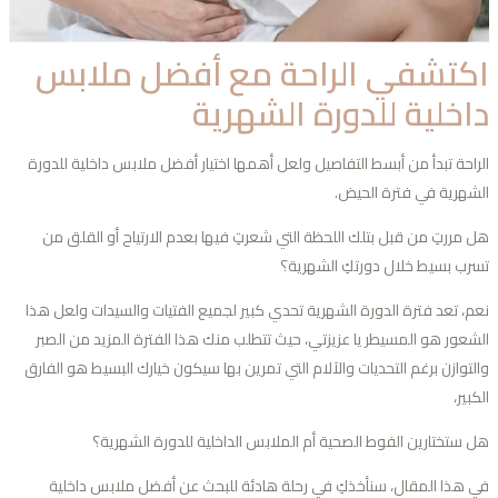
كتشفي الراحة مع أفضل ملابس
اخلية للدورة الشهرية
راحة تبدأ من أبسط التفاصيل ولعل أهمها اختيار أفضل ملابس داخلية للدورة
شهرية في فترة الحيض.
 مررتِ من قبل بتلك اللحظة التي شعرتِ فيها بعدم الارتياح أو القلق من
رب بسيط خلال دورتكِ الشهرية؟
م، تعد فترة الدورة الشهرية تحدي كبير لجميع الفتيات والسيدات ولعل هذا
شعور هو المسيطر يا عزيزتي، حيث تتطلب منك هذا الفترة المزيد من الصبر
لتوازن برغم التحديات والآلام التي تمرين بها سيكون خيارك البسيط هو الفارق
كبير،
 ستختارين الفوط الصحية أم الملابس الداخلية للدورة الشهرية؟
 هذا المقال، سنأخذكِ في رحلة هادئة للبحث عن أفضل ملابس داخلية